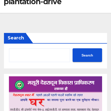
plantation-drive
Search
Search