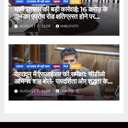
अफसर
उत्तराखंड की बड़ी खबर
गढ़वाल
जिले
देहरादून
धामी सरकार की बड़ी कार्रवाई: 16 करोड़ के
पुल का एप्रोच रोड क्षतिग्रस्त होने पर
PWD के तीन इंजीनियर निलंबित
AUGUST 7, 2026
HIMJYOTI
अफसर
उत्तराखंड की बड़ी खबर
गढ़वाल
जिले
देहरादून
देहरादून में एसआईआर की समीक्षा: सीडीओ
अभिनव शाह बोले- पारदर्शिता और शुद्धता के
साथ पूरा करें मतदाता सूची पुनरीक्षण कार्य
AUGUST 7, 2026
HIMJYOTI