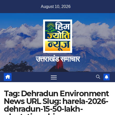
Skip
August 10, 2026
to
content
उत्तराखंड समाचार
Tag:
Dehradun Environment
News URL Slug: harela-2026-
dehradun-15-50-lakh-