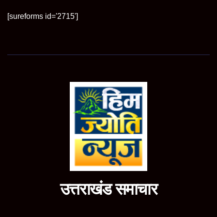
[sureforms id='2715']
उत्तराखंड समाचार