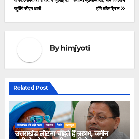
जनकल्याणकारी शिविर, 4 जुलाई को
सर्वोच्च प्राथमिकता; सभी जिलों में
पहुंचेेंगे सीएम धामी
होंगे मॉक ड्रिल
By
himjyoti
Related Post
उत्तराखंड की बड़ी खबर
गढ़वाल
जिले
देहरादून
उत्तराखंड लौटना चाहते हैं ऋषभ, जमीन