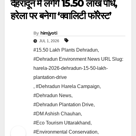
देहरादून में लगेंगे 15.50 लाख पौधे,
हरेला पर बनेगा ‘क्वालिटी फॉरेस्ट’
By
himjyoti
JUL 1, 2026
#15.50 Lakh Plants Dehradun
,
#Dehradun Environment News URL Slug:
harela-2026-dehradun-15-50-lakh-
plantation-drive
,
#Dehradun Harela Campaign
,
#Dehradun News
,
#Dehradun Plantation Drive
,
#DM Ashish Chauhan
,
#Eco Tourism Uttarakhand
,
#Environmental Conservation
,