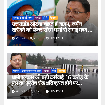
उत्तराखंड की बड़ी खबर
गढ़वाल
जिले
देहरादून
उत्तराखंड लौटना चाहते हैं ऋषभ, जमीन
खरीदने को लेकर सीएम धामी से लगाई मदद की
गुहार
AUGUST 8, 2026
HIMJYOTI
अफसर
उत्तराखंड की बड़ी खबर
गढ़वाल
जिले
देहरादून
धामी सरकार की बड़ी कार्रवाई: 16 करोड़ के
पुल का एप्रोच रोड क्षतिग्रस्त होने पर
PWD के तीन इंजीनियर निलंबित
AUGUST 7, 2026
HIMJYOTI