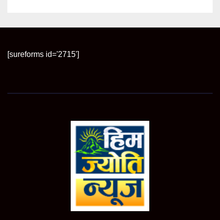
[sureforms id='2715']