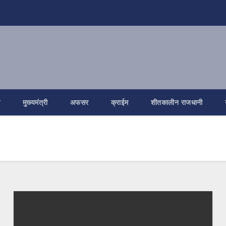
ि
मुख्यमंत्री
अफसर
क्राईम
शीतकालीन राजधानी