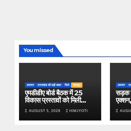
You missed
अफसर
उत्तराखंड की बड़ी खबर
जिले
देहरादून
अफसर
उत
एमडीडीए बोर्ड बैठक में 25
सड़क स
विकास प्रस्तावों को मिली
एक्शन, 
मंजूरी, देहरादून-मसूरी के
हर माह
AUGUST 5, 2026
HIMJYOTI
AUGU
नियोजित विकास को मिलेगी
रफ्तार