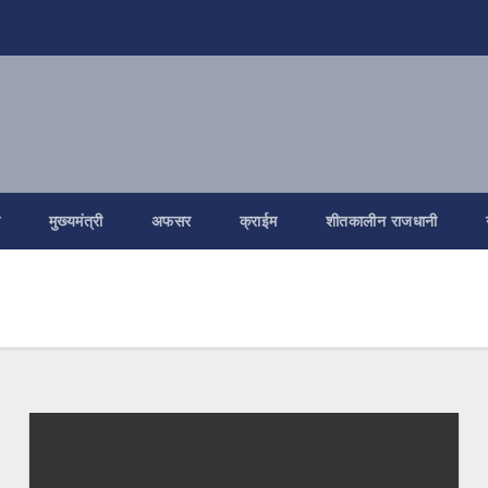
ि
मुख्यमंत्री
अफसर
क्राईम
शीतकालीन राजधानी