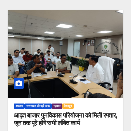
अफसर
उत्तराखंड की बड़ी खबर
गढ़वाल
देहरादून
आढ़त बाजार पुनर्विकास परियोजना को मिली रफ्तार,
जून तक पूरे होंगे सभी लंबित कार्य