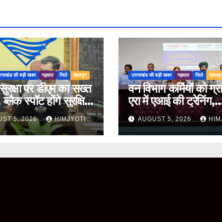
्तराखंड की बड़ी खबर
गढ़वाल
जिले
देहरादून
उत्तराखंड की बड़ी खबर
गढ़वाल
जिले
देहरादू
ुरक्षा पर डीएम का सख्त
वन विभाग कर्मियों को ग्
ब्लैक स्पॉट होंगे सुरक्षित,
एरा में एआई की ट्रेनिंग,
 होगी प्रगति समीक्षा
ChatGPT और Gem
ST 5, 2026
HIMJYOTI
AUGUST 5, 2026
HIM
के व्यावहारिक उपयोग पर
फोकस