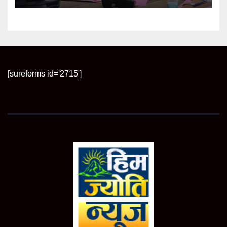
[sureforms id='2715']