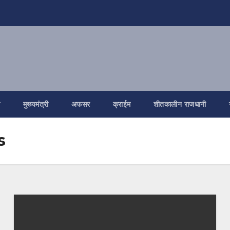
ि
मुख्यमंत्री
अफसर
क्राईम
शीतकालीन राजधानी
s