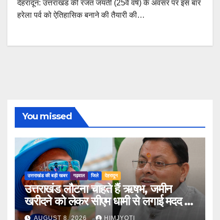
देहरादून: उत्तराखंड की रजत जयंती (25वें वर्ष) के अवसर पर इस बार
हरेला पर्व को ऐतिहासिक बनाने की तैयारी की…
You missed
उत्तराखंड की बड़ी खबर
गढ़वाल
जिले
देहरादून
उत्तराखंड लौटना चाहते हैं ऋषभ, जमीन
खरीदने को लेकर सीएम धामी से लगाई मदद की
गुहार
AUGUST 8, 2026
HIMJYOTI