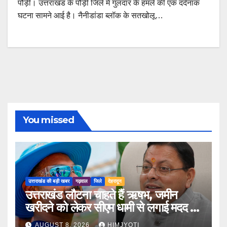
पौड़ी। उत्तराखंड के पौड़ी जिले में गुलदार के हमले की एक दर्दनाक
घटना सामने आई है। नैनीडांडा ब्लॉक के सतखोलू…
You missed
उत्तराखंड की बड़ी खबर
गढ़वाल
जिले
देहरादून
उत्तराखंड लौटना चाहते हैं ऋषभ, जमीन
खरीदने को लेकर सीएम धामी से लगाई मदद की
गुहार
AUGUST 8, 2026
HIMJYOTI