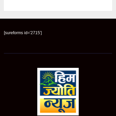
[sureforms id='2715']