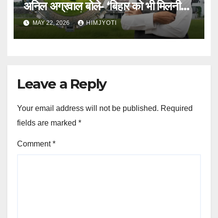
अनिल अग्रवाल बोले- ‘बिहार को भी मिलनी
चाहिए अपनी फ्रेंचाइजी’
MAY 22, 2026
HIMJYOTI
Leave a Reply
Your email address will not be published.
Required
fields are marked
*
Comment
*