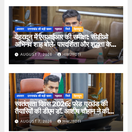
अफसर
उत्तराखंड की बड़ी खबर
गढ़वाल
जिले
देहरादून
देहरादून में एसआईआर की समीक्षा: सीडीओ
अभिनव शाह बोले- पारदर्शिता और शुद्धता के
साथ पूरा करें मतदाता सूची पुनरीक्षण कार्य
AUGUST 7, 2026
HIMJYOTI
अफसर
उत्तराखंड की बड़ी खबर
गढ़वाल
जिले
देहरादून
स्वतंत्रता दिवस 2026: परेड ग्राउंड की
तैयारियों की डीएम डॉ. आशीष चौहान ने की
समीक्षा, अधिकारियों को दिए अहम निर्देश
AUGUST 7, 2026
HIMJYOTI