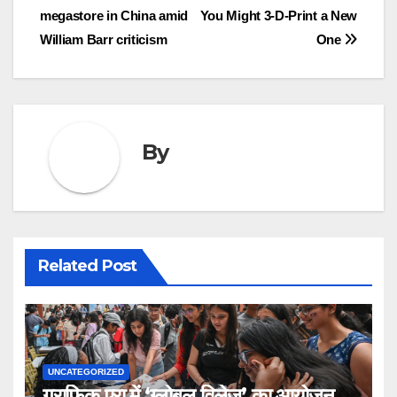
megastore in China amid
You Might 3-D-Print a New
navigation
William Barr criticism
One
By
Related Post
UNCATEGORIZED
ग्राफिक एरा में ‘ग्लोबल विलेज’ का आयोजन,