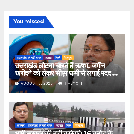
You missed
उत्तराखंड की बड़ी खबर
गढ़वाल
जिले
देहरादून
उत्तराखंड लौटना चाहते हैं ऋषभ, जमीन
खरीदने को लेकर सीएम धामी से लगाई मदद की
गुहार
AUGUST 8, 2026
HIMJYOTI
अफसर
उत्तराखंड की बड़ी खबर
गढ़वाल
जिले
देहरादून
धामी सरकार की बड़ी कार्रवाई: 16 करोड़ के