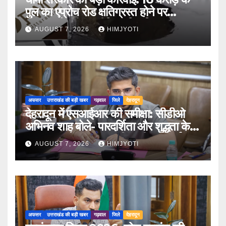
पुल का एप्रोच रोड क्षतिग्रस्त होने पर
PWD के तीन इंजीनियर निलंबित
AUGUST 7, 2026
HIMJYOTI
अफसर
उत्तराखंड की बड़ी खबर
गढ़वाल
जिले
देहरादून
देहरादून में एसआईआर की समीक्षा: सीडीओ
अभिनव शाह बोले- पारदर्शिता और शुद्धता के
साथ पूरा करें मतदाता सूची पुनरीक्षण कार्य
AUGUST 7, 2026
HIMJYOTI
अफसर
उत्तराखंड की बड़ी खबर
गढ़वाल
जिले
देहरादून