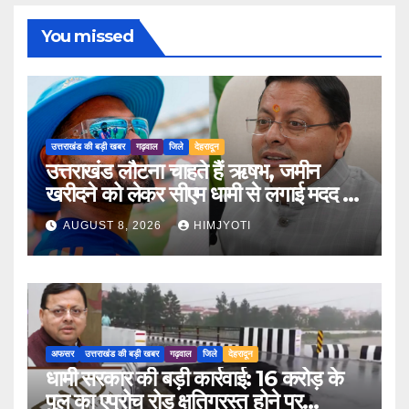
You missed
उत्तराखंड की बड़ी खबर
गढ़वाल
जिले
देहरादून
उत्तराखंड लौटना चाहते हैं ऋषभ, जमीन
खरीदने को लेकर सीएम धामी से लगाई मदद की
गुहार
AUGUST 8, 2026
HIMJYOTI
अफसर
उत्तराखंड की बड़ी खबर
गढ़वाल
जिले
देहरादून
धामी सरकार की बड़ी कार्रवाई: 16 करोड़ के
पुल का एप्रोच रोड क्षतिग्रस्त होने पर