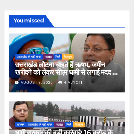
You missed
उत्तराखंड की बड़ी खबर
गढ़वाल
जिले
देहरादून
उत्तराखंड लौटना चाहते हैं ऋषभ, जमीन
खरीदने को लेकर सीएम धामी से लगाई मदद की
गुहार
AUGUST 8, 2026
HIMJYOTI
अफसर
उत्तराखंड की बड़ी खबर
गढ़वाल
जिले
देहरादून
धामी सरकार की बड़ी कार्रवाई: 16 करोड़ के