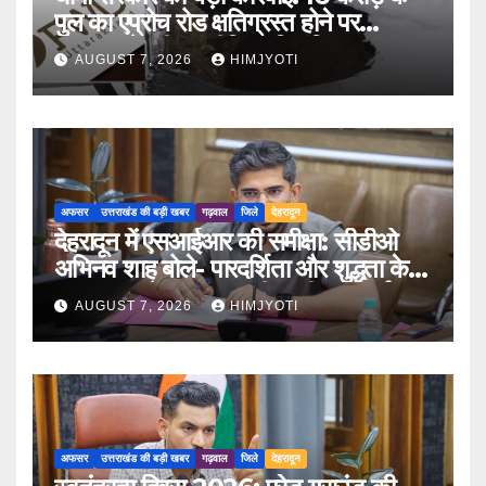
पुल का एप्रोच रोड क्षतिग्रस्त होने पर
PWD के तीन इंजीनियर निलंबित
AUGUST 7, 2026
HIMJYOTI
अफसर
उत्तराखंड की बड़ी खबर
गढ़वाल
जिले
देहरादून
देहरादून में एसआईआर की समीक्षा: सीडीओ
अभिनव शाह बोले- पारदर्शिता और शुद्धता के
साथ पूरा करें मतदाता सूची पुनरीक्षण कार्य
AUGUST 7, 2026
HIMJYOTI
अफसर
उत्तराखंड की बड़ी खबर
गढ़वाल
जिले
देहरादून