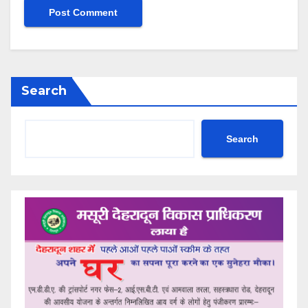
Search
Search