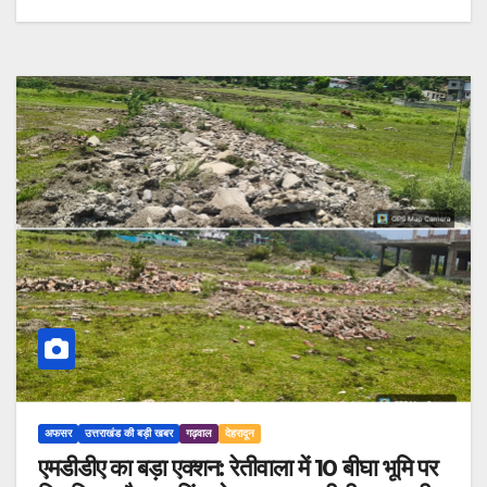
अफसर
उत्तराखंड की बड़ी खबर
गढ़वाल
देहरादून
एमडीडीए का बड़ा एक्शन: रेतीवाला में 10 बीघा भूमि पर