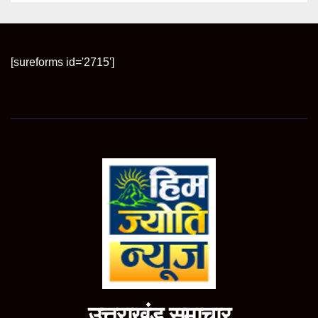
[sureforms id='2715']
उत्तराखंड समाचार