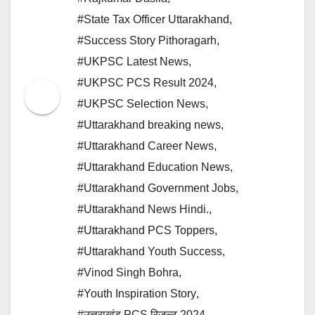
#State Tax Officer Uttarakhand
,
#Success Story Pithoragarh
,
#UKPSC Latest News
,
#UKPSC PCS Result 2024
,
#UKPSC Selection News
,
#Uttarakhand breaking news
,
#Uttarakhand Career News
,
#Uttarakhand Education News
,
#Uttarakhand Government Jobs
,
#Uttarakhand News Hindi.
,
#Uttarakhand PCS Toppers
,
#Uttarakhand Youth Success
,
#Vinod Singh Bohra
,
#Youth Inspiration Story
,
#उत्तराखंड PCS रिजल्ट 2024
,