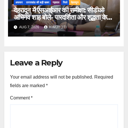
अफसर
उत्तराखंड की बड़ी खबर
गढ़वाल
जिले
देहरादून
देहरादून में एसआईआर की समीक्षा: सीडीओ
अभिनव शाह बोले- पारदर्शिता और शुद्धता के
साथ पूरा करें मतदाता सूची पुनरीक्षण कार्य
AUG 7, 2026
HIMJYOTI
Leave a Reply
Your email address will not be published.
Required
fields are marked
*
Comment
*