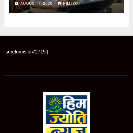
समीक्षा, अधिकारियों को दिए अहम निर्देश
AUGUST 7, 2026
HIMJYOTI
[sureforms id='2715']