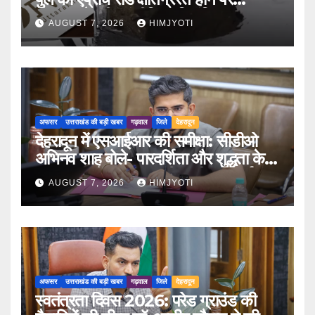
PWD के तीन इंजीनियर निलंबित
AUGUST 7, 2026
HIMJYOTI
अफसर
उत्तराखंड की बड़ी खबर
गढ़वाल
जिले
देहरादून
देहरादून में एसआईआर की समीक्षा: सीडीओ
अभिनव शाह बोले- पारदर्शिता और शुद्धता के
साथ पूरा करें मतदाता सूची पुनरीक्षण कार्य
AUGUST 7, 2026
HIMJYOTI
अफसर
उत्तराखंड की बड़ी खबर
गढ़वाल
जिले
देहरादून
स्वतंत्रता दिवस 2026: परेड ग्राउंड की