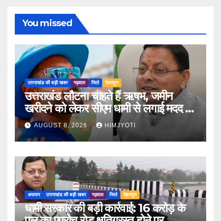
You missed
उत्तराखंड की बड़ी खबर
गढ़वाल
जिले
देहरादून
उत्तराखंड लौटना चाहते हैं ऋषभ, जमीन
खरीदने को लेकर सीएम धामी से लगाई मदद की
गुहार
AUGUST 8, 2026
HIMJYOTI
अफसर
उत्तराखंड की बड़ी खबर
गढ़वाल
जिले
देहरादून
धामी सरकार की बड़ी कार्रवाई: 16 करोड़ के
पुल का एप्रोच रोड क्षतिग्रस्त होने पर