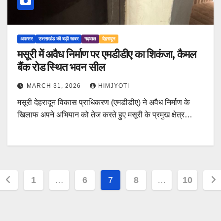
अफसर
उत्तराखंड की बड़ी खबर
गढ़वाल
देहरादून
मसूरी में अवैध निर्माण पर एमडीडीए का शिकंजा, कैमल
बैंक रोड स्थित भवन सील
MARCH 31, 2026
HIMJYOTI
मसूरी देहरादून विकास प्राधिकरण (एमडीडीए) ने अवैध निर्माण के
खिलाफ अपने अभियान को तेज करते हुए मसूरी के प्रमुख क्षेत्र…
Posts
1
…
6
7
8
…
10
pagination